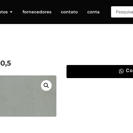
utos
fornecedores
contato
conta
0,5
Co