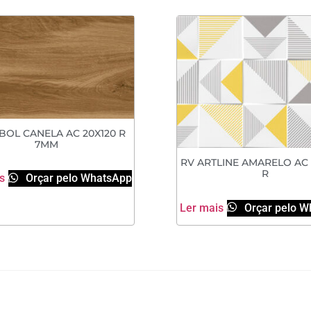
BOL CANELA AC 20X120 R
7MM
RV ARTLINE AMARELO AC 
R
s
Orçar pelo WhatsApp
Ler mais
Orçar pelo W