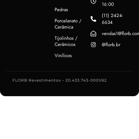
16:00
Pedras
(11) 2424-
Porcelanato /
6634
Cerâmica
vendas1@florb.co
Tijolinhos /
Cerâmicos
@florb.br
Vinílicos
FLORB Revestimentos – 20.433.743-0001/62