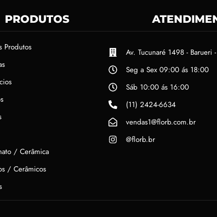
PRODUTOS
ATENDIME
s Produtos
Av. Tucunaré 1498 - Barueri -
as
Seg a Sex 09:00 ás 18:00
cios
Sáb 10:00 ás 16:00
s
(11) 2424-6634
s
vendas1@florb.com.br
@florb.br
nato / Cerâmica
hos / Cerâmicos
s