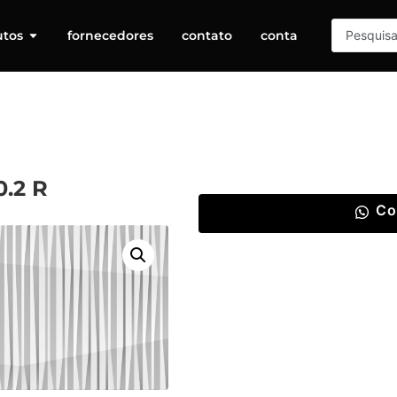
utos
fornecedores
contato
conta
.2 R
Co