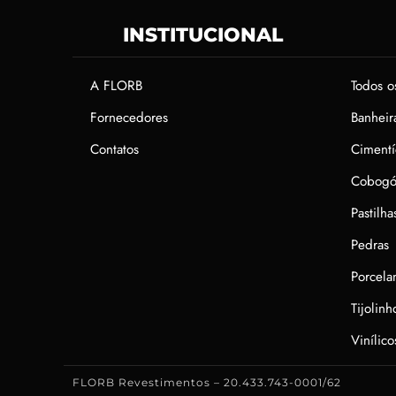
INSTITUCIONAL
A FLORB
Todos o
Fornecedores
Banheir
Contatos
Cimentí
Cobogó
Pastilha
Pedras
Porcela
Tijolin
Vinílico
FLORB Revestimentos – 20.433.743-0001/62