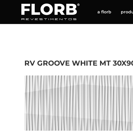
a florb
prod
RV GROOVE WHITE MT 30X90