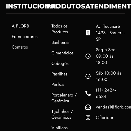
INSTITUCIONAL
PRODUTOS
ATENDIMEN
A FLORB
Todos os
Av. Tucunaré
Produtos
1498 - Barueri -
Fornecedores
SP
Banheiras
Contatos
Seg a Sex
Cimentícios
09:00 ás
18:00
Cobogós
Sáb 10:00 ás
Pastilhas
16:00
Pedras
(11) 2424-
Porcelanato /
6634
Cerâmica
vendas1@florb.co
Tijolinhos /
Cerâmicos
@florb.br
Vinílicos