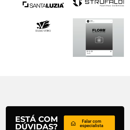
ESTÁ COM
Falar com
DÚVIDAS?
especialista