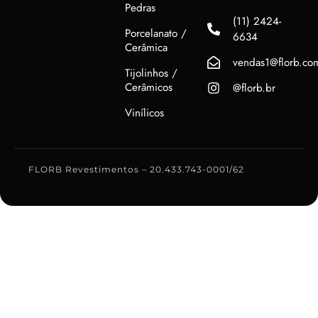
Pedras
(11) 2424-
Porcelanato /
6634
Cerâmica
vendas1@florb.co
Tijolinhos /
Cerâmicos
@florb.br
Vinílicos
FLORB Revestimentos – 20.433.743-0001/62