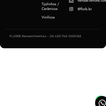
vendas1@florb.co
Tijolinhos /
Cerâmicos
@florb.br
Vinílicos
FLORB Revestimentos – 20.433.743-0001/62