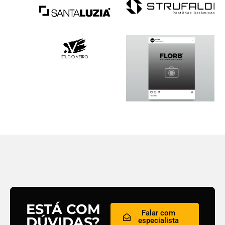
ESTÁ COM
Falar com
DÚVIDAS?
especialista