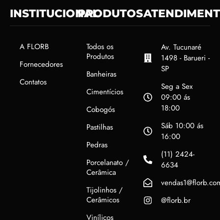
INSTITUCIONAL
PRODUTOS
ATENDIMEN
A FLORB
Todos os
Av. Tucunaré
Produtos
1498 - Barueri -
Fornecedores
SP
Banheiras
Contatos
Seg a Sex
Cimentícios
09:00 ás
18:00
Cobogós
Sáb 10:00 ás
Pastilhas
16:00
Pedras
(11) 2424-
Porcelanato /
6634
Cerâmica
vendas1@florb.co
Tijolinhos /
Cerâmicos
@florb.br
Vinílicos