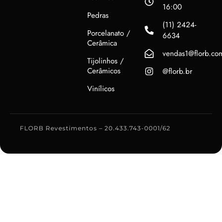
16:00
Pedras
(11) 2424-
Porcelanato /
6634
Cerâmica
vendas1@florb.co
Tijolinhos /
Cerâmicos
@florb.br
Vinílicos
FLORB Revestimentos – 20.433.743-0001/62