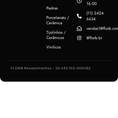
16:00
Pedras
(11) 2424-
Porcelanato /
6634
Cerâmica
vendas1@florb.co
Tijolinhos /
Cerâmicos
@florb.br
Vinílicos
FLORB Revestimentos – 20.433.743-0001/62