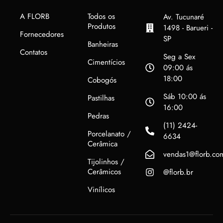
A FLORB
Todos os
Av. Tucunaré
Produtos
1498 - Barueri -
Fornecedores
SP
Banheiras
Contatos
Seg a Sex
Cimentícios
09:00 ás
18:00
Cobogós
Sáb 10:00 ás
Pastilhas
16:00
Pedras
(11) 2424-
Porcelanato /
6634
Cerâmica
vendas1@florb.co
Tijolinhos /
Cerâmicos
@florb.br
Vinílicos