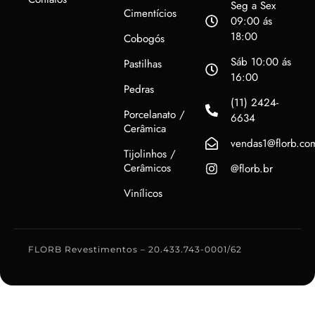
Seg a Sex
Cimentícios
09:00 ás
18:00
Cobogós
Sáb 10:00 ás
Pastilhas
16:00
Pedras
(11) 2424-
Porcelanato /
6634
Cerâmica
vendas1@florb.co
Tijolinhos /
Cerâmicos
@florb.br
Vinílicos
FLORB Revestimentos – 20.433.743-0001/62