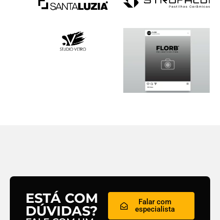
ESTÁ COM
Falar com
DÚVIDAS?
especialista