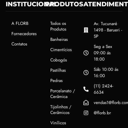
INSTITUCIONAL
PRODUTOS
ATENDIMEN
A FLORB
Todos os
Av. Tucunaré
Produtos
1498 - Barueri -
Fornecedores
SP
Banheiras
Contatos
Seg a Sex
Cimentícios
09:00 ás
18:00
Cobogós
Sáb 10:00 ás
Pastilhas
16:00
Pedras
(11) 2424-
Porcelanato /
6634
Cerâmica
vendas1@florb.co
Tijolinhos /
Cerâmicos
@florb.br
Vinílicos