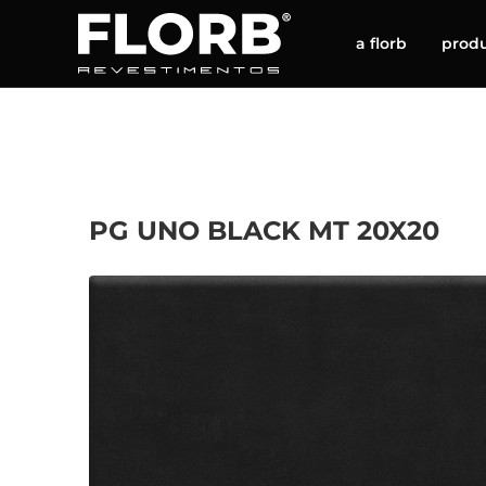
a florb
prod
PG UNO BLACK MT 20X20