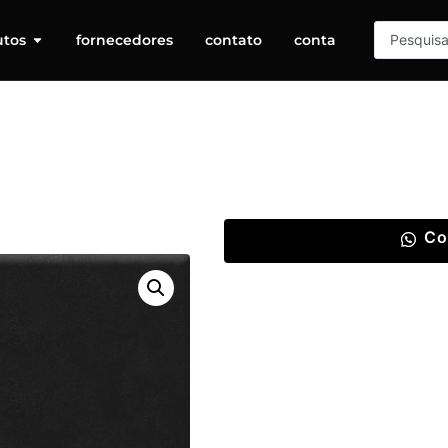
utos
fornecedores
contato
conta
Co