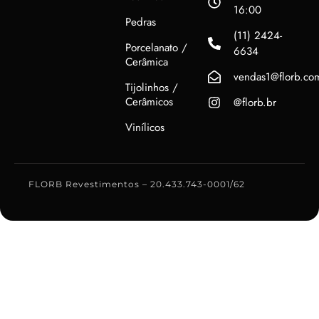
16:00
Pedras
(11) 2424-
Porcelanato /
6634
Cerâmica
vendas1@florb.co
Tijolinhos /
Cerâmicos
@florb.br
Vinílicos
FLORB Revestimentos – 20.433.743-0001/62