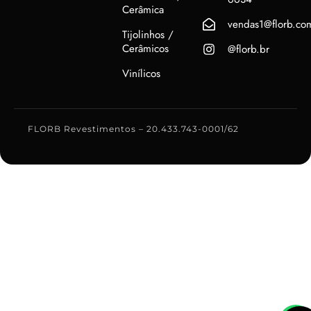
Cerâmica
vendas1@florb.co
Tijolinhos /
Cerâmicos
@florb.br
Vinílicos
FLORB Revestimentos – 20.433.743-0001/62