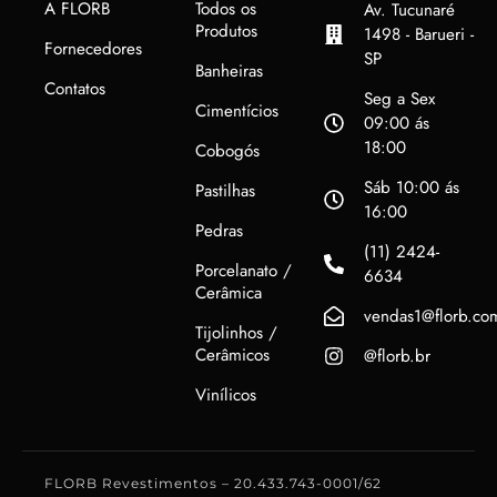
A FLORB
Todos os
Av. Tucunaré
Produtos
1498 - Barueri -
Fornecedores
SP
Banheiras
Contatos
Seg a Sex
Cimentícios
09:00 ás
18:00
Cobogós
Sáb 10:00 ás
Pastilhas
16:00
Pedras
(11) 2424-
Porcelanato /
6634
Cerâmica
vendas1@florb.co
Tijolinhos /
Cerâmicos
@florb.br
Vinílicos
FLORB Revestimentos – 20.433.743-0001/62