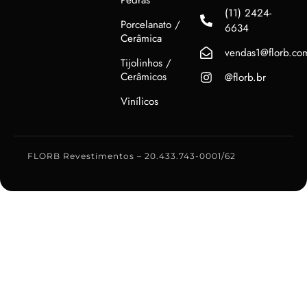
(11) 2424-
Porcelanato /
6634
Cerâmica
vendas1@florb.co
Tijolinhos /
Cerâmicos
@florb.br
Vinílicos
FLORB Revestimentos – 20.433.743-0001/62