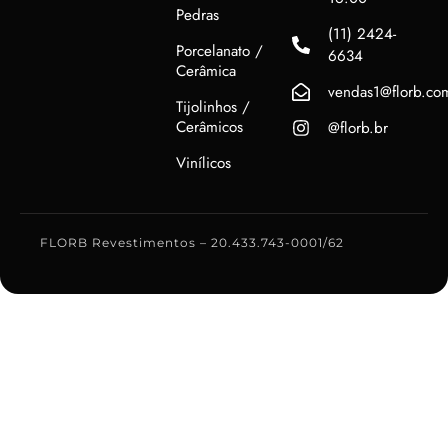
Pedras
(11) 2424-
Porcelanato /
6634
Cerâmica
vendas1@florb.co
Tijolinhos /
Cerâmicos
@florb.br
Vinílicos
FLORB Revestimentos – 20.433.743-0001/62