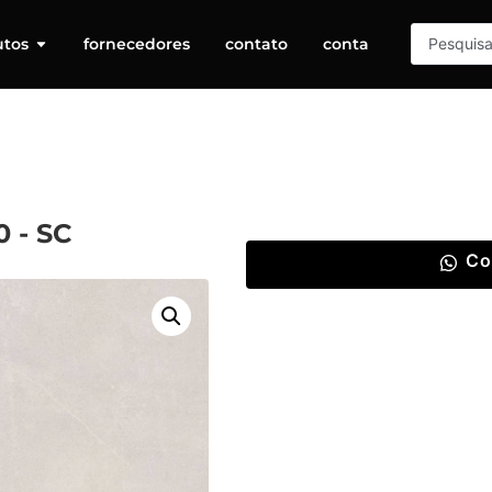
utos
fornecedores
contato
conta
 - SC
Co