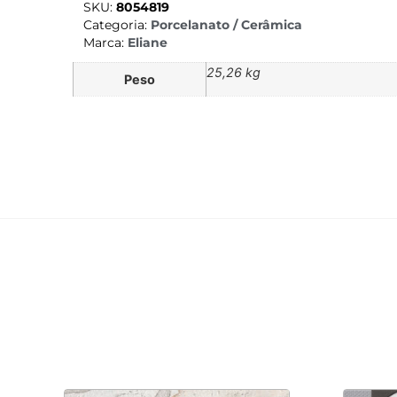
SKU:
8054819
Categoria:
Porcelanato / Cerâmica
Marca:
Eliane
25,26 kg
Peso