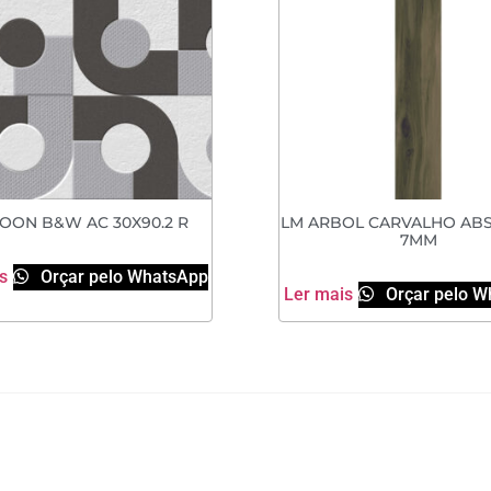
OON B&W AC 30X90.2 R
LM ARBOL CARVALHO ABS
7MM
s
Orçar pelo WhatsApp
Ler mais
Orçar pelo W