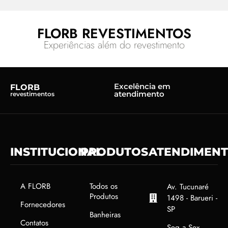
FLORB REVESTIMENTOS
Experiências além do revestimento
Excelência em
FLORB
atendimento
revestimentos
INSTITUCIONAL
PRODUTOS
ATENDIMEN
A FLORB
Todos os
Av. Tucunaré
Produtos
1498 - Barueri -
Fornecedores
SP
Banheiras
Contatos
Seg a Sex