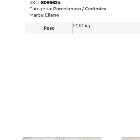
SKU:
8056624
Categoria:
Porcelanato / Cerâmica
Marca:
Eliane
21,61 kg
Peso