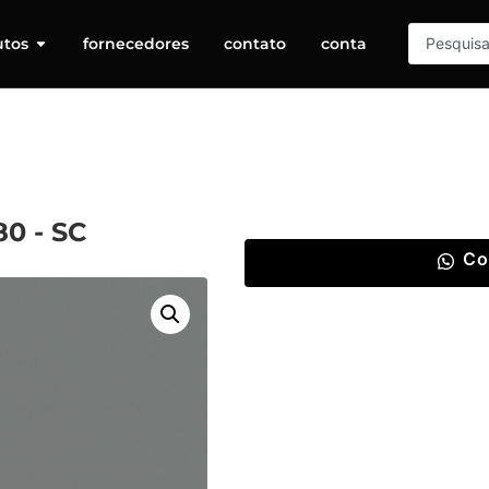
utos
fornecedores
contato
conta
0 - SC
Co