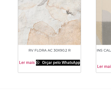
RV FLORA AC 30X90.2 R
INS CA
Ler mais
Orçar pelo WhatsApp
Ler mai