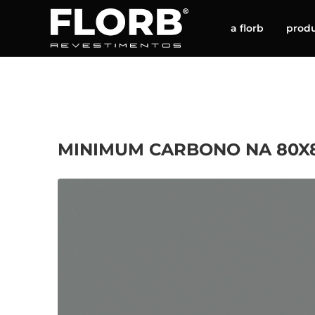
a florb
prod
MINIMUM CARBONO NA 80X8