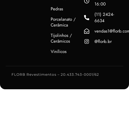
16:00
Pedras
(11) 2424-
Porcelanato /
6634
Cerâmica
vendas1@florb.co
Tijolinhos /
Cerâmicos
@florb.br
Vinílicos
FLORB Revestimentos – 20.433.743-0001/62