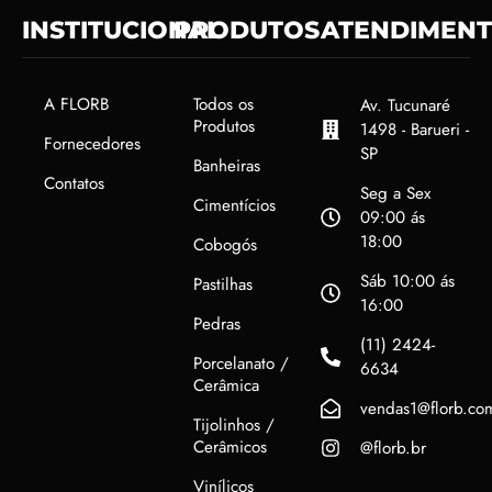
INSTITUCIONAL
PRODUTOS
ATENDIMEN
A FLORB
Todos os
Av. Tucunaré
Produtos
1498 - Barueri -
Fornecedores
SP
Banheiras
Contatos
Seg a Sex
Cimentícios
09:00 ás
18:00
Cobogós
Sáb 10:00 ás
Pastilhas
16:00
Pedras
(11) 2424-
Porcelanato /
6634
Cerâmica
vendas1@florb.co
Tijolinhos /
Cerâmicos
@florb.br
Vinílicos