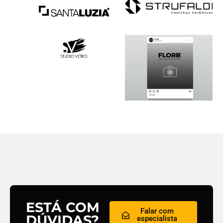
ESTÁ COM
Falar com
DÚVIDAS?
especialista