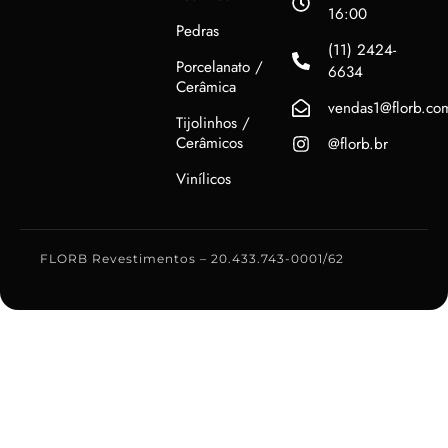
16:00
Pedras
(11) 2424-
Porcelanato /
6634
Cerâmica
vendas1@florb.co
Tijolinhos /
Cerâmicos
@florb.br
Vinílicos
FLORB Revestimentos – 20.433.743-0001/62