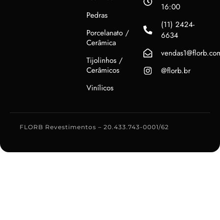
16:00
Pedras
(11) 2424-
Porcelanato /
6634
Cerâmica
vendas1@florb.co
Tijolinhos /
Cerâmicos
@florb.br
Vinílicos
FLORB Revestimentos – 20.433.743-0001/62