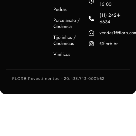
16:00
Pedras
(11) 2424-
Porcelanato /
6634
Cerâmica
vendas1@florb.co
Tijolinhos /
Cerâmicos
@florb.br
Vinílicos
FLORB Revestimentos – 20.433.743-0001/62