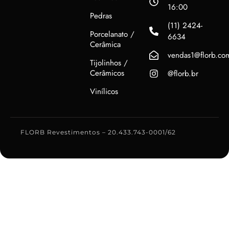
16:00
Pedras
(11) 2424-
Porcelanato /
6634
Cerâmica
vendas1@florb.co
Tijolinhos /
Cerâmicos
@florb.br
Vinílicos
FLORB Revestimentos – 20.433.743-0001/62