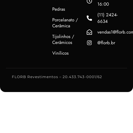
16:00
Pedras
(11) 2424-
Porcelanato /
6634
Cerâmica
vendas1@florb.co
Tijolinhos /
Cerâmicos
@florb.br
Vinílicos
FLORB Revestimentos – 20.433.743-0001/62