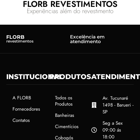
FLORB REVESTIMENTOS
Experiências além do revestimento
Excelência em
FLORB
atendimento
revestimentos
INSTITUCIONAL
PRODUTOS
ATENDIMEN
A FLORB
Todos os
Av. Tucunaré
Produtos
1498 - Barueri -
Fornecedores
SP
Banheiras
Contatos
Seg a Sex
Cimentícios
09:00 ás
18:00
Cobogós