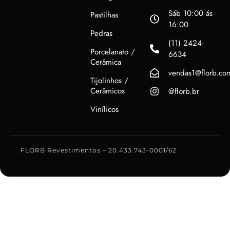
Sáb 10:00 ás
Pastilhas
16:00
Pedras
(11) 2424-
Porcelanato /
6634
Cerâmica
vendas1@florb.co
Tijolinhos /
Cerâmicos
@florb.br
Vinílicos
FLORB Revestimentos – 20.433.743-0001/62