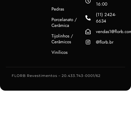
16:00
Pedras
(11) 2424-
Porcelanato /
6634
Cerâmica
vendas1@florb.co
Tijolinhos /
Cerâmicos
@florb.br
Vinílicos
FLORB Revestimentos – 20.433.743-0001/62