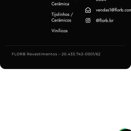
Cerâmica
vendas1@florb.co
Tijolinhos /
Cerâmicos
@florb.br
Vinílicos
FLORB Revestimentos – 20.433.743-0001/62