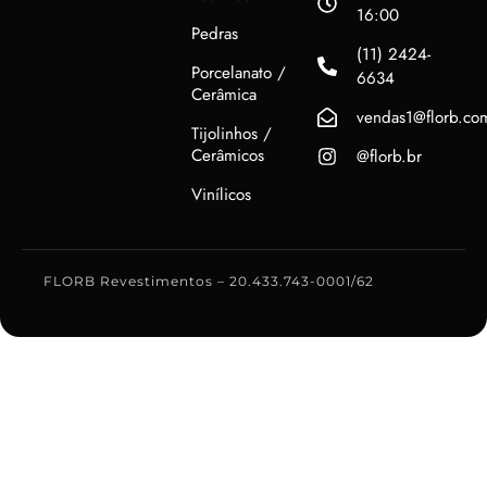
16:00
Pedras
(11) 2424-
Porcelanato /
6634
Cerâmica
vendas1@florb.co
Tijolinhos /
Cerâmicos
@florb.br
Vinílicos
FLORB Revestimentos – 20.433.743-0001/62