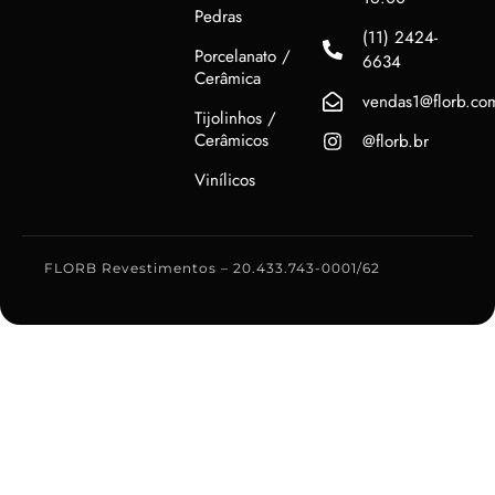
Pedras
(11) 2424-
Porcelanato /
6634
Cerâmica
vendas1@florb.co
Tijolinhos /
Cerâmicos
@florb.br
Vinílicos
FLORB Revestimentos – 20.433.743-0001/62