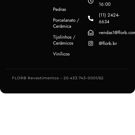
16:00
Pedras
(11) 2424-
Porcelanato /
6634
Cerâmica
vendas1@florb.co
Tijolinhos /
Cerâmicos
@florb.br
Vinílicos
FLORB Revestimentos – 20.433.743-0001/62