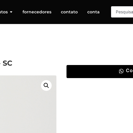
utos
fornecedores
contato
conta
 SC
Co