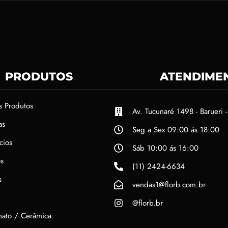
PRODUTOS
ATENDIME
s Produtos
Av. Tucunaré 1498 - Barueri -
as
Seg a Sex 09:00 ás 18:00
cios
Sáb 10:00 ás 16:00
s
(11) 2424-6634
s
vendas1@florb.com.br
@florb.br
nato / Cerâmica