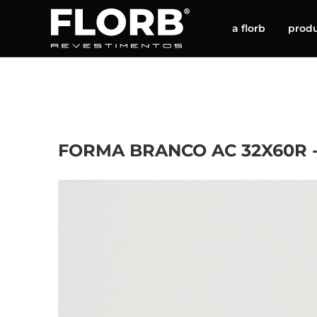
a florb
prod
FORMA BRANCO AC 32X60R -