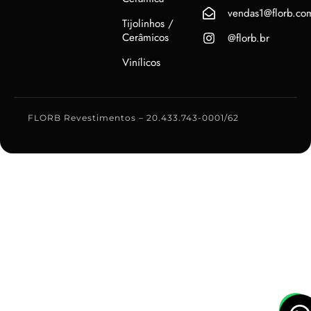
vendas1@florb.co
Tijolinhos /
Cerâmicos
@florb.br
Vinílicos
FLORB Revestimentos – 20.433.743-0001/62