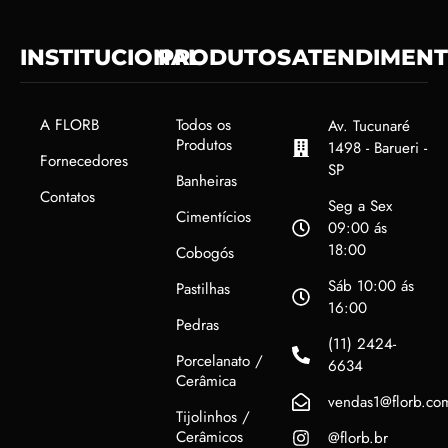
INSTITUCIONAL
PRODUTOS
ATENDIMEN
A FLORB
Todos os
Av. Tucunaré
Produtos
1498 - Barueri -
Fornecedores
SP
Banheiras
Contatos
Seg a Sex
Cimentícios
09:00 ás
18:00
Cobogós
Sáb 10:00 ás
Pastilhas
16:00
Pedras
(11) 2424-
Porcelanato /
6634
Cerâmica
vendas1@florb.co
Tijolinhos /
Cerâmicos
@florb.br