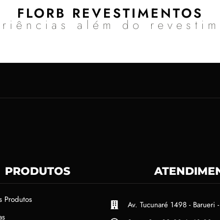
FLORB REVESTIMENTOS
riências além do revesti
PRODUTOS
ATENDIME
s Produtos
Av. Tucunaré 1498 - Barueri -
as