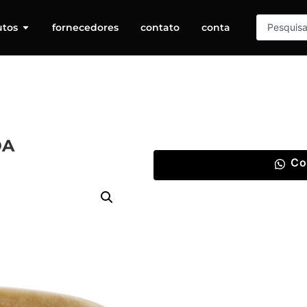
utos
fornecedores
contato
conta
DA
Co