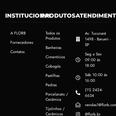
INSTITUCIONAL
PRODUTOS
ATENDIMEN
A FLORB
Todos os
Av. Tucunaré
Produtos
1498 - Barueri -
Fornecedores
SP
Banheiras
Contatos
Seg a Sex
Cimentícios
09:00 ás
18:00
Cobogós
Sáb 10:00 ás
Pastilhas
16:00
Pedras
(11) 2424-
Porcelanato /
6634
Cerâmica
vendas1@florb.co
Tijolinhos /
Cerâmicos
@florb.br