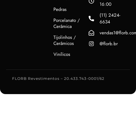
16:00
Pedras
(11) 2424-
Porcelanato /
6634
Cerâmica
vendas1@florb.co
Tijolinhos /
Cerâmicos
@florb.br
Vinílicos
FLORB Revestimentos – 20.433.743-0001/62