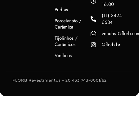
16:00
Pedras
(11) 2424-
Porcelanato /
6634
Cerâmica
vendas1@florb.co
Tijolinhos /
Cerâmicos
@florb.br
Vinílicos
FLORB Revestimentos – 20.433.743-0001/62