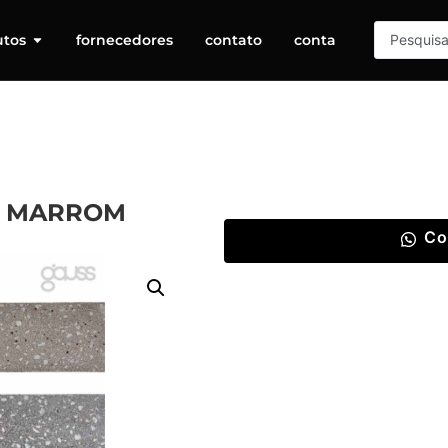
utos
fornecedores
contato
conta
É MARROM
Co