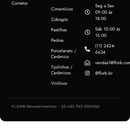
Contatos
Seg a Sex
Cimentícios
09:00 ás
18:00
Cobogós
Sáb 10:00 ás
Pastilhas
16:00
Pedras
(11) 2424-
Porcelanato /
6634
Cerâmica
vendas1@florb.co
Tijolinhos /
Cerâmicos
@florb.br
Vinílicos
FLORB Revestimentos – 20.433.743-0001/62