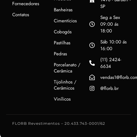
Fornecedores
SP
Banheiras
Contatos
Seg a Sex
Cimentícios
09:00 ás
18:00
Cobogós
Sáb 10:00 ás
Pastilhas
16:00
Pedras
(11) 2424-
Porcelanato /
6634
Cerâmica
vendas1@florb.co
Tijolinhos /
Cerâmicos
@florb.br
Vinílicos
FLORB Revestimentos – 20.433.743-0001/62