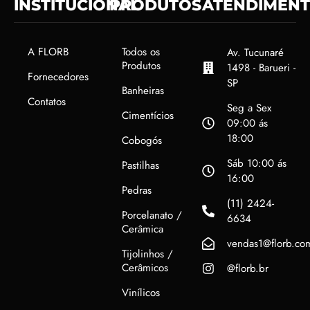
INSTITUCIONAL
PRODUTOS
ATENDIMEN
A FLORB
Todos os
Av. Tucunaré
Produtos
1498 - Barueri -
Fornecedores
SP
Banheiras
Contatos
Seg a Sex
Cimentícios
09:00 ás
18:00
Cobogós
Sáb 10:00 ás
Pastilhas
16:00
Pedras
(11) 2424-
Porcelanato /
6634
Cerâmica
vendas1@florb.co
Tijolinhos /
Cerâmicos
@florb.br
Vinílicos