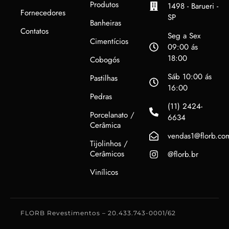
Produtos
1498 - Barueri -
Fornecedores
SP
Banheiras
Contatos
Seg a Sex
Cimentícios
09:00 ás
18:00
Cobogós
Sáb 10:00 ás
Pastilhas
16:00
Pedras
(11) 2424-
Porcelanato /
6634
Cerâmica
vendas1@florb.co
Tijolinhos /
Cerâmicos
@florb.br
Vinílicos
FLORB Revestimentos – 20.433.743-0001/62