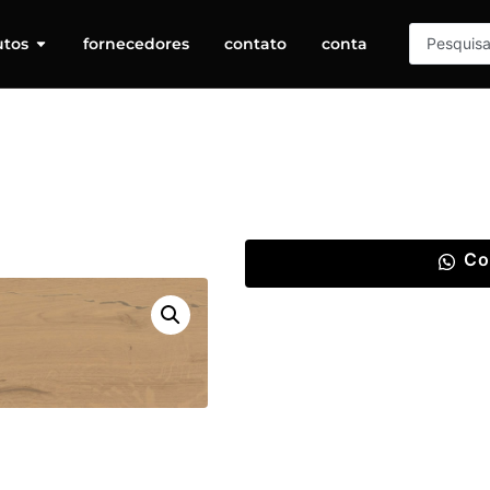
utos
fornecedores
contato
conta
Co