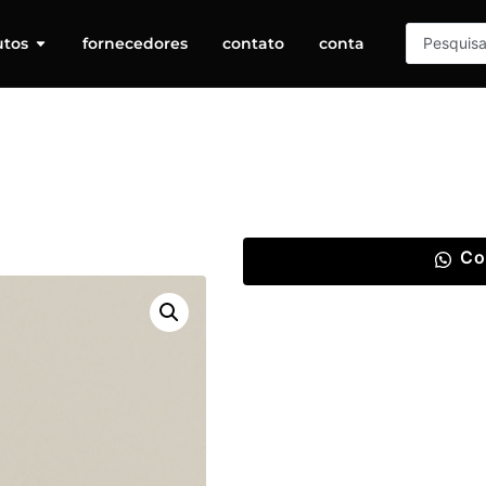
utos
fornecedores
contato
conta
Co