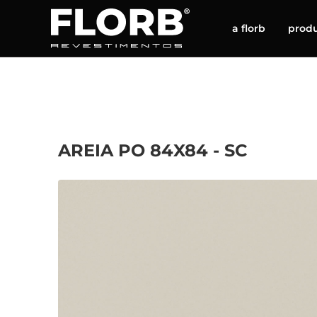
a florb
prod
AREIA PO 84X84 - SC