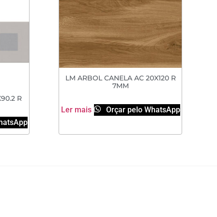
LM ARBOL CANELA AC 20X120 R
7MM
90.2 R
Ler mais
Orçar pelo WhatsApp
hatsApp